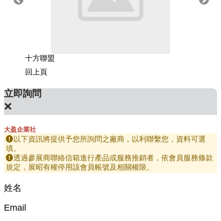
十方聯盟
貴夫人
回上頁
立即詢問
×
大盈企業社
以下資訊將提供予您所詢問之廠商，以利聯繫您，資料可選
填。
透過參展商聯絡信箱進行產品或服務推銷者，依會員服務條款
規定，展昭有權停用該會員帳號及相關權限。
姓名
Email